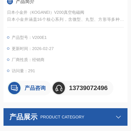
产品简介
日本小金井（KOGANEI）V200真空电磁阀
日本小金井涵盖16个核心系列，含微型、丸型、方形等多种结
构，全面适配不同场景真空控制需求。全系列采用自研solenoid
与无滑动部件膜片设计，无卡滞、低泄漏、免润滑，兼具紧凑轻
产品型号：V200E1
量化、低能耗、高耐久性优势，符合ROHS标准，适配多行业，
以品质提供精准可靠的真空控制解决方案，助力企业优化设备、
更新时间：2026-02-27
提升效率、降低成本。
厂商性质：经销商
访问量：291
13739072496
产品咨询
产品展示
PRODUCT CATEGORY