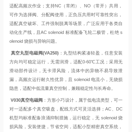
适配高频次作业；支持NC（常闭）、NO（常开）共用，
可作为选择阀、分配阀使用，正负压共用时可靠性突出，
适配真空破坏、工件强制脱离等场景，广泛应用于各类自
动化生产线，且AC solenoid 标准配备飞轮二极管，杜绝 s
olenoid 烧损与异响问题。
真空丸型电磁阀(VA250)
：丸型结构紧凑轻盈，任意安装
方向均可稳定运行，无需润滑，适配0-60℃工况；采用无
滑动部件设计，无卡滞风险，流体中的异物不易导致泄
漏，高频次运行耐久性优异，且 solenoid 电流小，无烧损
隐患，适配中低流量真空控制，兼顾稳定性与长寿命。
V030真空电磁阀
：方形小巧设计，属于低电流类型，可一
对一适配多个真空吸盘，配线方式可灵活选择；AC、DC
机型均标准配备浪涌抑制措施，运行稳定，无 solenoid 烧
损风险，安装便捷，节省空间，适配小型精密真空系统，