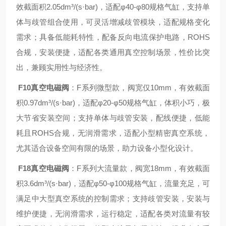
效截面积2.05dm³/(s·bar)，适配φ40-φ80规格气缸，支持单
体与歧管组合使用，可灵活增减歧管模块，适配规格变化
需求；具备低能耗特性，配备反向电流保护电路，ROHS
合规，安装便捷，适配各类通用真空控制场景，性价比突
出，兼顾实用性与经济性。
F10真空电磁阀
：F系列微型款，阀宽仅10mm，有效截面
积0.97dm³/(s·bar)，适配φ20-φ50规格气缸，体积小巧，极
大节省安装空间；支持单体与歧管安装，配线便捷，低能
耗且ROHS合规，无润滑需求，适配小型精密真空系统，
尤其适合设备空间有限的场景，助力设备小型化设计。
F18真空电磁阀
：F系列大流量款，阀宽18mm，有效截面
积3.6dm³/(s·bar)，适配φ50-φ100规格气缸，流量充足，可
满足中大型真空系统的控制需求；支持歧管安装，安装与
维护便捷，无润滑需求，运行稳定，适配各类对流量有较