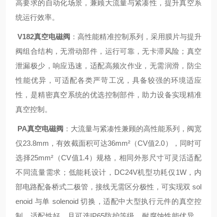
高要求的自动化场景，兼顾大流量与紧凑性，提升真空系
统运行效率。
V182真空电磁阀
：高性能精准控制系列，采用膜片与提升
阀组合结构，无滑动部件，运行可靠，无卡滞风险；真空
泄漏极少，响应迅速，适配高频次作业，无需润滑，防尘
性能优异，可适配各类严苛工况，具备较强的环境适应
性，是精密真空系统的优选控制部件，助力设备实现精准
真空控制。
PA真空电磁阀
：大流量与紧凑性兼顾的高性能系列，阀宽
仅23.8mm，有效截面积可达36mm²（CV值2.0），同时可
选择25mm²（CV值1.4）规格，相同外形尺寸可灵活适配
不同流量需求；低能耗设计，DC24V机型功耗仅1W，内
部电路配备桥式二极管，接线无需区分极性，可实现双 sol
enoid 与单 solenoid 切换，适配中大型执行元件的真空控
制，适配性好，且可选IP65防护等级，耐腐蚀性能优异，