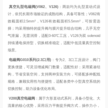
真空丸型电磁阀(V062、V126)
：两款均为丸型直动式设
计，依托长期市场验证的成熟结构，具备可靠性；V062有
效截面积2.5mm²，V126有效截面积5.5mm²，可按需选
择；均采用独特的提升阀与膜片提升组合结构，几乎无空
气泄漏，无需润滑，适配0-60℃工况，V126为双 solenoid
持续通电保持型，切换精准稳定，适配中低流量真空控制
场景。
电磁阀G010系列(2.3口用)
：专为2、3口工况设计，阀门
更换便捷，可灵活增减阀门数量，适配性好；采用紧凑结
构，节省安装空间，支持两种安装方向，可搭配多种配线
规格，兼顾实用性与便捷性，适配各类中小型真空系统的
切换控制，助力设备优化布局。
V200真空电磁阀
：属于方形直动式系列，具备小型化、大
流量的核心优势，采用压力平衡提升阀方式，操作力小，