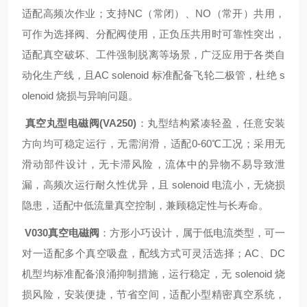
适配高频次作业；支持NC（常闭）、NO（常开）共用，
可作为选择阀、分配阀使用，正负压共用时可靠性突出，
适配真空破坏、工件强制脱离等场景，广泛应用于各类自
动化生产线，且AC solenoid 标准配备飞轮二极管，杜绝 s
olenoid 烧损与异响问题。
真空丸型电磁阀(VA250)
：丸型结构紧凑轻盈，任意安装
方向均可稳定运行，无需润滑，适配0-60℃工况；采用无
滑动部件设计，无卡滞风险，流体中的异物不易导致泄
漏，高频次运行耐久性优异，且 solenoid 电流小，无烧损
隐患，适配中低流量真空控制，兼顾稳定性与长寿命。
V030真空电磁阀
：方形小巧设计，属于低电流类型，可一
对一适配多个真空吸盘，配线方式可灵活选择；AC、DC
机型均标准配备浪涌抑制措施，运行稳定，无 solenoid 烧
损风险，安装便捷，节省空间，适配小型精密真空系统，