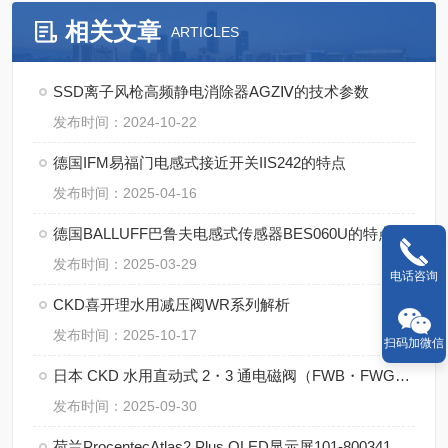
相关文章
ARTICLES
SSD离子风枪高频静电消除器AGZⅣ的技术参数
发布时间：2024-10-22
德国IFM易福门电感式接近开关IIS242的特点
发布时间：2025-04-16
德国BALLUFF巴鲁夫电感式传感器BES060U的特点
发布时间：2025-03-29
电话咨询
CKD喜开理水用减压阀WR系列解析
发布时间：2025-10-17
扫码加微信
日本 CKD 水用直动式 2・3 通电磁阀（FWB・FWG・GFWB・GFWG 系列）全解析
发布时间：2025-09-30
荷兰ProcentecAtlas2 Plus OLED显示屏101-800341功能