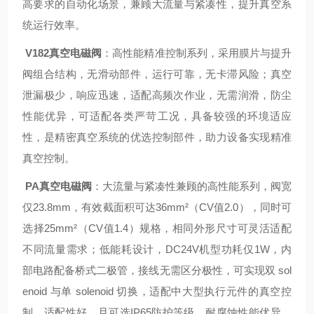
高要求的自动化场景，兼顾大流量与紧凑性，提升真空系
统运行效率。
V182真空电磁阀
：高性能精准控制系列，采用膜片与提升
阀组合结构，无滑动部件，运行可靠，无卡滞风险；真空
泄漏极少，响应迅速，适配高频次作业，无需润滑，防尘
性能优异，可适配各类严苛工况，具备较强的环境适应
性，是精密真空系统的优选控制部件，助力设备实现精准
真空控制。
PA真空电磁阀
：大流量与紧凑性兼顾的高性能系列，阀宽
仅23.8mm，有效截面积可达36mm²（CV值2.0），同时可
选择25mm²（CV值1.4）规格，相同外形尺寸可灵活适配
不同流量需求；低能耗设计，DC24V机型功耗仅1W，内
部电路配备桥式二极管，接线无需区分极性，可实现双 sol
enoid 与单 solenoid 切换，适配中大型执行元件的真空控
制，适配性好，且可选IP65防护等级，耐腐蚀性能优异，