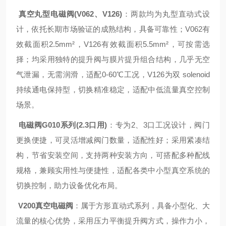
真空丸型电磁阀(V062、V126)
：两款均为丸型直动式设
计，依托长期市场验证的成熟结构，具备可靠性；V062有
效截面积2.5mm²，V126有效截面积5.5mm²，可按需选
择；均采用独特的提升阀与膜片提升组合结构，几乎无空
气泄漏，无需润滑，适配0-60℃工况，V126为双 solenoid
持续通电保持型，切换精准稳定，适配中低流量真空控制
场景。
电磁阀G010系列(2.3口用)
：专为2、3口工况设计，阀门
更换便捷，可灵活增减阀门数量，适配性好；采用紧凑结
构，节省安装空间，支持两种安装方向，可搭配多种配线
规格，兼顾实用性与便捷性，适配各类中小型真空系统的
切换控制，助力设备优化布局。
V200真空电磁阀
：属于方形直动式系列，具备小型化、大
流量的核心优势，采用压力平衡提升阀方式，操作力小，