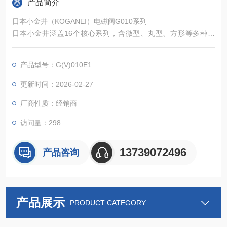
产品简介
日本小金井（KOGANEI）电磁阀G010系列
日本小金井涵盖16个核心系列，含微型、丸型、方形等多种结
构，全面适配不同场景真空控制需求。全系列采用自研solenoid
与无滑动部件膜片设计，无卡滞、低泄漏、免润滑，兼具紧凑轻
产品型号：G(V)010E1
量化、低能耗、高耐久性优势，符合ROHS标准，适配多行业，
以品质提供精准可靠的真空控制解决方案，助力企业优化设备、
更新时间：2026-02-27
提升效率、降低成本。
厂商性质：经销商
访问量：298
13739072496
产品咨询
产品展示
PRODUCT CATEGORY