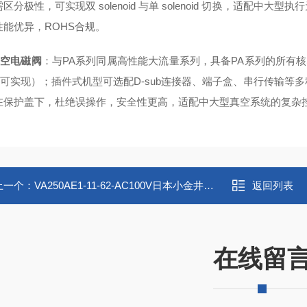
区分极性，可实现双 solenoid 与单 solenoid 切换，适配中
性能优异，ROHS合规。
真空电磁阀
：与PA系列同属高性能大流量系列，具备PA系列的所有
列可实现）；插件式机型可选配D-sub连接器、端子盒、串行传输等
在保护盖下，杜绝误操作，安全性更高，适配中大型真空系统的复杂
上一个：
VA250AE1-11-62-AC100V日本小金井（KOGANEI）真空丸型电磁阀
返回列表
在线留