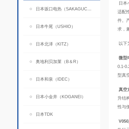
日本
日本坂口电热（SAKAGUCHI）
适配
件。
日本牛尾（USHIO）
求，
以下
日本北泽（KITZ）
微型电
奥地利贝加莱（B＆R）
0.
型真
日本和泉（IDEC）
真空丸
日本小金井（KOGANEI）
升结
性与
日本TDK
V05