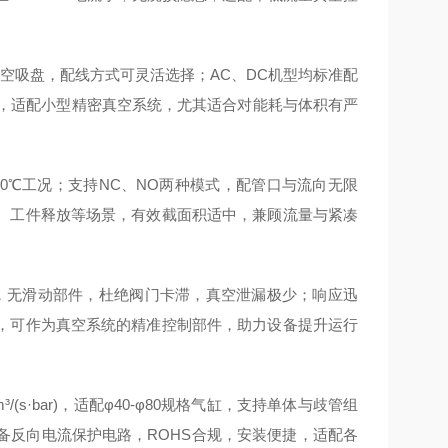
空吸盘，配线方式可灵活选择；AC、DC机型均标准配
省空间，适配小型精密真空系统，尤其适合对能耗与体积有严
0℃工况；支持NC、NO两种模式，配管口与流向无限
、工件释放等场景，有效截面积适中，兼顾流量与紧凑
，无滑动部件，杜绝阀门卡滞，真空泄漏极少；响应迅
，可作为真空系统的精准控制部件，助力设备提升运行
(s·bar)，适配φ40-φ80规格气缸，支持单体与歧管组
备反向电流保护电路，ROHS合规，安装便捷，适配各