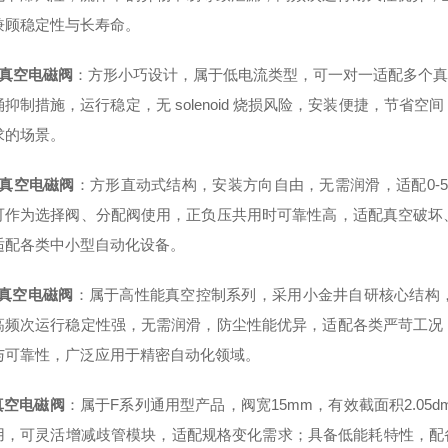
兼顾稳定性与长寿命。
0真空电磁阀
：方形小巧设计，属于低电流类型，可一对一适配多个真
涌抑制措施，运行稳定，无 solenoid 烧损风险，安装便捷，节
求的场景。
0真空电磁阀
：方形直动式结构，安装方向自由，无需润滑，适配0-5
可作为选择阀、分配阀使用，正负压共用时可靠性高，适配真空破坏
适配各类中小型自动化设备。
2真空电磁阀
：属于高性能真空控制系列，采用小金井自研核心结构
高频次运行稳定性强，无需润滑，防尘性能优异，适配各类严苛工况
与可靠性，广泛应用于精密自动化领域。
真空电磁阀
：属于F系列通用型产品，阀宽15mm，有效截面积2.05dm³/
用，可灵活增减歧管模块，适配规格变化需求；具备低能耗特性，配