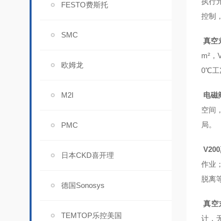
执行
FESTO费斯托
控制
SMC
真空丸
m²
欧姆龙
0℃工
M2I
电磁阀
空间
局。
PMC
V20
日本CKD喜开理
作业
脱离等
德国Sonosys
真空丸
TEMTOP乐控美国
计，