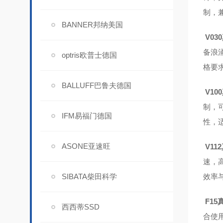
制，
BANNER邦纳美国
V03
备浪
optris欧普士德国
格要
BALLUFF巴鲁夫德国
V10
制，
IFM易福门德国
性，
ASONE亚速旺
V11
速，
SIBATA柴田科学
效率
F15
西西蒂SSD
合使