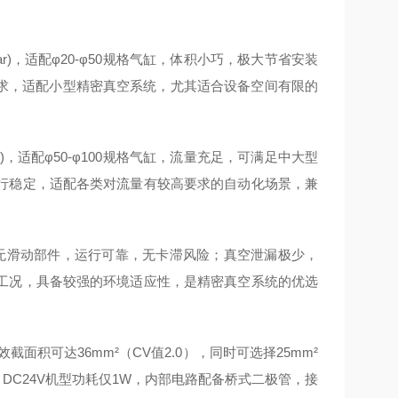
bar)，适配φ20-φ50规格气缸，体积小巧，极大节省安装
需求，适配小型精密真空系统，尤其适合设备空间有限的
ar)，适配φ50-φ100规格气缸，流量充足，可满足中大型
行稳定，适配各类对流量有较高要求的自动化场景，兼
无滑动部件，运行可靠，无卡滞风险；真空泄漏极少，
工况，具备较强的环境适应性，是精密真空系统的优选
面积可达36mm²（CV值2.0），同时可选择25mm²
DC24V机型功耗仅1W，内部电路配备桥式二极管，接