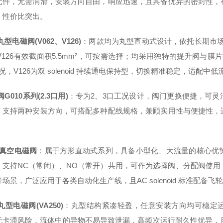
元件，无需润滑，安装方向自由，响应迅速，且具备优异的密封性，
，性价比突出。
型电磁阀(V062、V126)
：两款均为丸型直动式设计，依托长期市场验
，V126有效截面积5.5mm²，可按需选择；均采用独特的提升阀与
况，V126为双 solenoid 持续通电保持型，切换精准稳定，适配中
G010系列(2.3口用)
：专为2、3口工况设计，阀门更换便捷，可
，支持两种安装方向，可搭配多种配线规格，兼顾实用性与便捷性，
0真空电磁阀
：属于方形直动式系列，具备小型化、大流量的核心优
；支持NC（常闭）、NO（常开）共用，可作为选择阀、分配阀使
场景，广泛应用于各类自动化生产线，且AC solenoid 标准配备飞轮二
型电磁阀(VA250)
：丸型结构紧凑轻盈，任意安装方向均可稳定运
无卡滞风险，流体中的异物不易导致泄漏，高频次运行耐久性优异，且 s