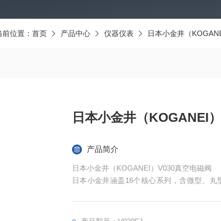
当前位置：
首页
产品中心
仪器仪表
日本小金井（KOGAN
日本小金井（KOGANEI）
产品简介
日本小金井（KOGANEI）V030真空电磁阀
日本小金井涵盖16个核心系列，含微型、丸
求。全系列采用自研solenoid与无滑动
化、低能耗、高耐久性优势，符合ROHS标
方案，助力企业优化设备、提升效率、降低成