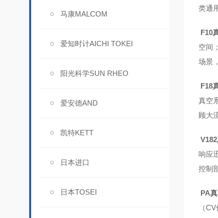
类通
马康MALCOM
F10
爱知时计AICHI TOKEI
空间
场景
阳光科学SUN RHEO
F18
真空
爱安德AND
顾大
凯特KETT
V18
响应
日本进口
控制
日本TOSEI
PA
（C