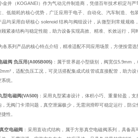
小金井（KOGANEI）作为气动元件制造商，凭借百年技术积淀与
性、低能耗的核心优势，广泛应用于电子、自动化、汽车制造、包
产品均采用自研核心 solenoid 结构与阀组设计，从微型到常规
兼顾紧凑结构与稳定性能，助力设备实现高效、精准、长效运行，同时
为各系列产品的核心特点介绍，精准适配不同应用场景，方便按需选
磁阀 负压用(A005B005)
：属于世界超小型级别，阀宽仅5.9mm，
1-0.2mm²，适配负压工况，可灵活搭配集成式歧管或直接配管，助
空系统。
型电磁阀(VA500)
：采用丸型紧凑设计，体积小巧、重量轻盈，支
构，无阀门卡滞问题，真空泄漏极少，无需润滑即可稳定运行，防尘
便捷性。
0真空电磁阀
：采用直动式结构，属于方形真空电磁阀系列，具备高