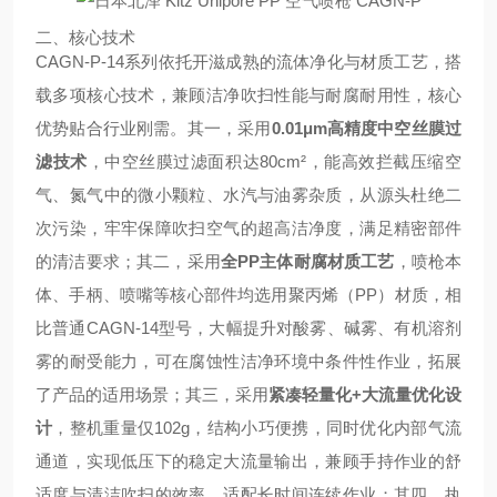
二、核心技术
CAGN-P-14系列依托开滋成熟的流体净化与材质工艺，搭
载多项核心技术，兼顾洁净吹扫性能与耐腐耐用性，核心
优势贴合行业刚需。其一，采用
0.01μm高精度中空丝膜过
滤技术
，中空丝膜过滤面积达80cm²，能高效拦截压缩空
气、氮气中的微小颗粒、水汽与油雾杂质，从源头杜绝二
次污染，牢牢保障吹扫空气的超高洁净度，满足精密部件
的清洁要求；其二，采用
全PP主体耐腐材质工艺
，喷枪本
体、手柄、喷嘴等核心部件均选用聚丙烯（PP）材质，相
比普通CAGN-14型号，大幅提升对酸雾、碱雾、有机溶剂
雾的耐受能力，可在腐蚀性洁净环境中条件性作业，拓展
了产品的适用场景；其三，采用
紧凑轻量化+大流量优化设
计
，整机重量仅102g，结构小巧便携，同时优化内部气流
通道，实现低压下的稳定大流量输出，兼顾手持作业的舒
适度与清洁吹扫的效率，适配长时间连续作业；其四，执