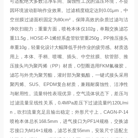
可适配绝大多数洁净车间、腐蚀性工况的温压环境，不会
因环境波动影响作业效果。过滤精度稳定达到0.01μm，中
空丝膜过滤面积固定为80cm²，保障高效的杂质过滤与洁
净吹扫能力；重量方面，喷枪本体仅102g，单颗交换滤芯
重11.5g，HOSE-P-1烯烃系盘管软管重250g，PP推压接头
单重10g，轻量化设计大幅降低手持作业的疲劳感。材质选
用上，本体、手柄、喷嘴、插头、中空丝膜、软管部、推
压接头均为聚丙烯（PP）材质，O型圈选用FKM氟橡胶，
滤芯与外壳为聚芳酯，灌封部为聚氨酯，一键式接头采用
聚丙烯、SUS、EPDM复合材质，兼顾耐腐蚀性、洁净性
与耐用性。流量特性表现优异，空气流体状态下，差压与
过滤流量呈线性关系，0.4MPa差压下过滤流量约120L/mi
n，吹扫流量充足且输出稳定；外形尺寸上，CAGN-P-14
喷枪本体总长168.5mm，进气接口为PF1/4规格，交换滤
芯接口为M14×1规格，滤芯长度55mm，安装尺寸适配主