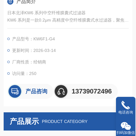
产品简介
日本北泽KW6 系列中空纤维膜囊式过滤器
KW6 系列是一款0.2μm 高精度中空纤维膜囊式水过滤器，聚焦医
疗制药、餐饮、工业水处理等场景，以 PSf 中空纤维膜为核心，
实现对水中微粒、细菌的高效截留。产品采用紧凑囊式设计，体
产品型号：KW6F1-G4
积小巧、安装便捷，兼具长寿耐用与一次性清洁优势，提供 1/4
英寸管与 G1/2 螺纹两种接口，适配多元管路系统。
更新时间：2026-03-14
厂商性质：经销商
访问量：250
13739072496
产品咨询
电话咨询
产品展示
PRODUCT CATEGORY
扫码加微信