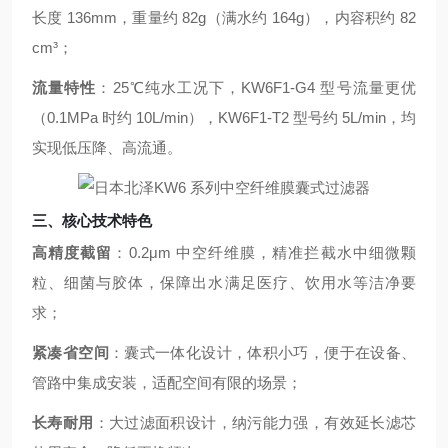
长度 136mm，重量约 82g（满水约 164g），内容积约 82
cm³；
流量特性
：25℃纯水工况下，KW6F1-G4 型号流量更优
（0.1MPa 时约 10L/min），KW6F1-T2 型号约 5L/min，均
实现低压降、高流通。
三、核心技术特色
高精度截留
：0.2μm 中空纤维膜，精准拦截水中细微颗
粒、细菌与胶体，保障出水满足医疗、饮用水等洁净要
求；
紧凑省空间
：囊式一体化设计，体积小巧，便于在设备、
管路中集成安装，适配空间有限的场景；
长寿耐用
：大过滤面积设计，纳污能力强，有效延长滤芯