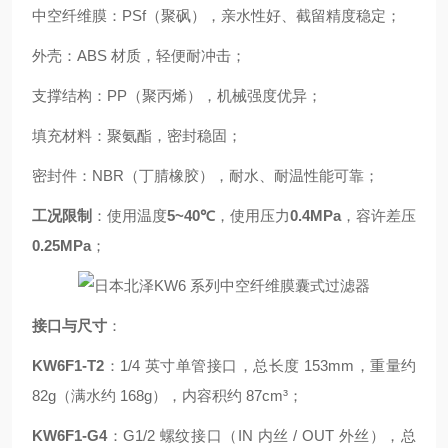
中空纤维膜：PSf（聚砜），亲水性好、截留精度稳定；
外壳：ABS 材质，轻便耐冲击；
支撑结构：PP（聚丙烯），机械强度优异；
填充材料：聚氨酯，密封稳固；
密封件：NBR（丁腈橡胶），耐水、耐温性能可靠；
工况限制
：使用温度
5~40℃
，使用压力
0.4MPa
，容许差压
0.25MPa
；
接口与尺寸
：
KW6F1-T2
：1/4 英寸单管接口，总长度 153mm，重量约
82g（满水约 168g），内容积约 87cm³；
KW6F1-G4
：G1/2 螺纹接口（IN 内丝 / OUT 外丝），总