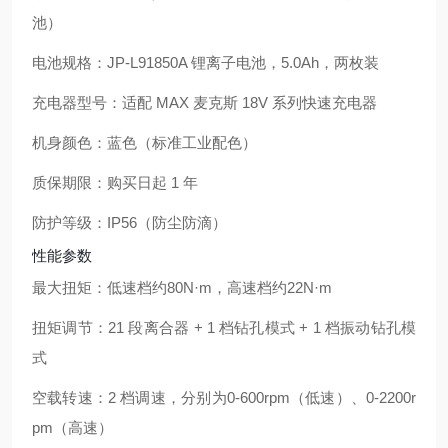
池）
电池规格：JP-L91850A 锂离子电池，5.0Ah，两枚装
充电器型号：适配 MAX 麦克斯 18V 系列快速充电器
机身颜色：蓝色（标准工业配色）
质保期限：购买日起 1 年
防护等级：IP56（防尘防滴）
性能参数
最大扭矩：低速档约
80N·m
，高速档约
22N·m
扭矩调节：21 段离合器 + 1 档钻孔模式 + 1 档振动钻孔模
式
空载转速：2 档调速，分别为
0-600rpm
（低速）、
0-2200r
pm
（高速）