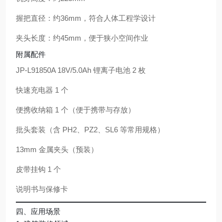
握把直径：约
36mm
，符合人体工程学设计
夹头长度：约
45mm
，便于狭小空间作业
附属配件
JP-L91850A 18V/5.0Ah 锂离子电池 2 枚
快速充电器 1 个
便携收纳箱 1 个（便于携带与存放）
批头套装（含 PH2、PZ2、SL6 等常用规格）
13mm 金属夹头（预装）
皮带挂钩 1 个
说明书与保修卡
四、应用场景