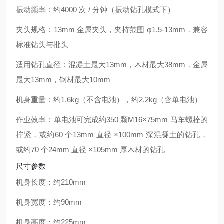
振动频率：约
4000 次 / 分钟
（振动钻孔模式下）
夹头规格：13mm 金属夹头，夹持范围 φ1.5-13mm，兼容
标准钻头与批头
适用钻孔直径：混凝土最大
13mm
，木材最大
38mm
，金属
最大
13mm
，钢材最大
10mm
机身重量：约
1.6kg
（不含电池），约
2.2kg
（含单电池）
作业效率：单电池可完成约
350 颗
M16×75mm 马车螺栓的
拧紧，或约
60 个
13mm 直径 ×100mm 深混凝土的钻孔，
或约
70 个
24mm 直径 ×105mm 厚木材的钻孔
尺寸参数
机身长度：约
210mm
机身宽度：约
90mm
机身高度：约
225mm