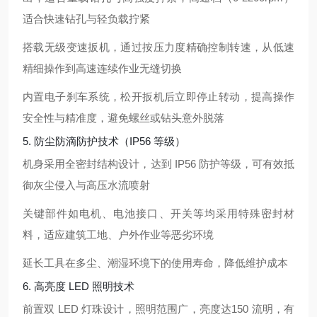
适合快速钻孔与轻负载拧紧
搭载
无级变速扳机
，通过按压力度精确控制转速，从低速
精细操作到高速连续作业无缝切换
内置电子刹车系统，松开扳机后立即停止转动，提高操作
安全性与精准度，避免螺丝或钻头意外脱落
5. 防尘防滴防护技术（IP56 等级）
机身采用
全密封结构设计
，达到 IP56 防护等级，可有效抵
御灰尘侵入与高压水流喷射
关键部件如电机、电池接口、开关等均采用特殊密封材
料，适应建筑工地、户外作业等恶劣环境
延长工具在多尘、潮湿环境下的使用寿命，降低维护成本
6. 高亮度 LED 照明技术
前置
双 LED 灯珠
设计，照明范围广，亮度达
150 流明
，有