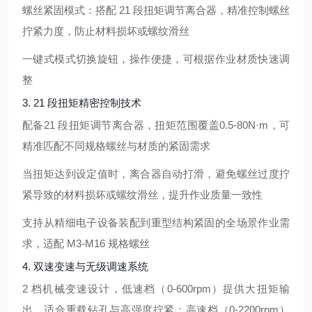
螺丝紧固模式：搭配 21 段扭矩调节离合器，精准控制螺丝
拧紧力度，防止材料损坏或螺纹滑丝
一键式模式切换旋钮，操作便捷，可根据作业材质快速调
整
3. 21 段扭矩精密控制技术
配备
21 段扭矩调节离合器
，扭矩范围覆盖
0.5-80N·m
，可
精准匹配不同规格螺丝与材质的紧固需求
当扭矩达到设定值时，离合器自动打滑，避免螺丝过度拧
紧导致的材料损坏或螺纹滑丝，提升作业质量一致性
支持从精细电子设备装配到重型结构紧固的全场景作业需
求，适配 M3-M16 规格螺丝
4. 双速变速与无级调速系统
2 档机械变速
设计，低速档（0-600rpm）提供大扭矩输
出，适合重载钻孔与高强度拧紧；高速档（0-2200rpm）