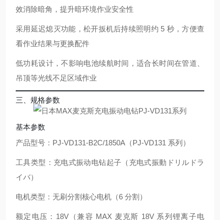
效消除暗角，提升暗环境作业安全性
采用
延迟熄灭功能
，松开扳机后持续照明约 5 秒，方便查
看作业结果与更换配件
低功耗设计，不影响电池续航时间，适合长时间在管道、
吊顶等光线不足区域作业
三、规格参数
基本参数
产品型号：PJ-VD131-B2C/1850A（PJ-VD131 系列）
工具类型：充电式振动电钻起子（充电式振動ドリルドラ
イバ）
电机类型：无刷分割核心电机（6 分割）
额定电压：18V（兼容 MAX 麦克斯 18V 系列锂离子电