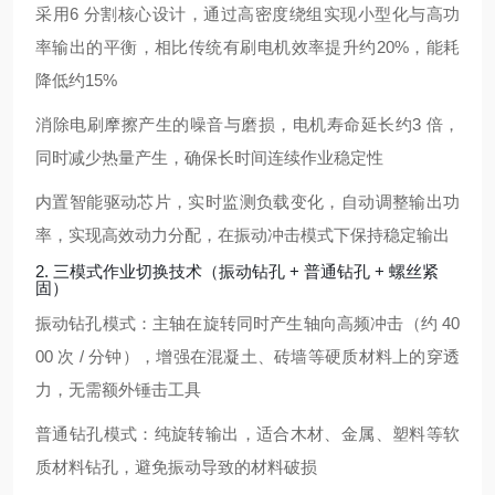
采用
6 分割核心设计
，通过高密度绕组实现小型化与高功
率输出的平衡，相比传统有刷电机效率提升约
20%
，能耗
降低约
15%
消除电刷摩擦产生的噪音与磨损，电机寿命延长约
3 倍
，
同时减少热量产生，确保长时间连续作业稳定性
内置智能驱动芯片，实时监测负载变化，自动调整输出功
率，实现高效动力分配，在振动冲击模式下保持稳定输出
2. 三模式作业切换技术（振动钻孔 + 普通钻孔 + 螺丝紧
固）
振动钻孔模式：主轴在旋转同时产生
轴向高频冲击
（约 40
00 次 / 分钟），增强在混凝土、砖墙等硬质材料上的穿透
力，无需额外锤击工具
普通钻孔模式：纯旋转输出，适合木材、金属、塑料等软
质材料钻孔，避免振动导致的材料破损