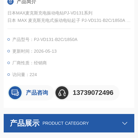
产品简介
日本MAX麦克斯充电振动电钻PJ-VD131系列
日本 MAX 麦克斯充电式振动电钻起子 PJ-VD131-B2C/1850A 是
一款融合多模式作业与精准控制的专业电动工具，搭载无刷分割
核心电机与三模式作业切换系统，在提供 80N・m 强劲扭矩的同
产品型号：PJ-VD131-B2C/1850A
时实现振动钻孔、普通钻孔、螺丝紧固全场景覆盖。适配 18V/5.
0Ah 双电池，支持 2 档变速（0-600/0-2200rpm）与 IP56 防尘
更新时间：2026-05-13
防滴
厂商性质：经销商
访问量：224
13739072496
产品咨询
产品展示
PRODUCT CATEGORY