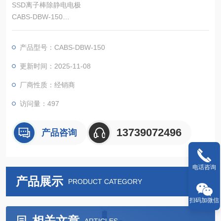
SSD离子棒除静电电极
CABS-DBW-150
这是采用 HDC-AC 方式的小型条形 AC 离子发生器。静电消除电
极体积小，控制器和高压电源分离，即使在狭窄的空间也能安
产品型号：CABS-DBW-150
装。此外，它是配备了高压异常检测、带电物体检测、离子量检
测、放电针脱落检测等各种传感器的高功能型。
更新时间：2025-11-08
厂商性质：经销商
访问量：497
13739072496
产品咨询
电话咨询
产品展示
PRODUCT CATEGORY
扫码加微信
相关文章