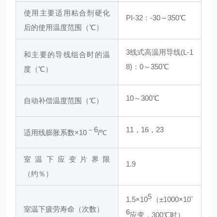
使用主要适用粘合剂硬化
PI-32：-30～350℃
后的使用温度范围（℃）
3线式高温用导线(L-1
和主要的导线组合时的温
8)：0～350℃
度（℃）
10～300℃
自动补偿温度范围（℃）
－6
11，16，23
适用线膨胀系数×10
/℃
室温下应变片界限
1.9
（约％）
5
-
1.5×10
（±1000×10
室温下疲劳寿命（次数）
6
应变，300℃时）