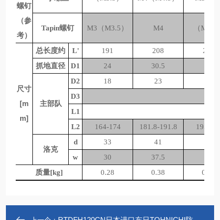
螺钉
（参
Tapin螺钉
M3（M3.5）
M4
（M4.5
考）
总长度约
L'
191
208
219
抓地直径
D1
24
30.5
33
D2
18
23
26
尺寸
D3
[m
主部队
L1
m]
L2
164-174
181.8-191.8
193-20
d
33
41
45
洛克
w
30
37.5
41
质量[kg]
0.28
0.38
0.49
RTDFH120CN日本进口东日TOHNICHI防错扭力螺丝刀