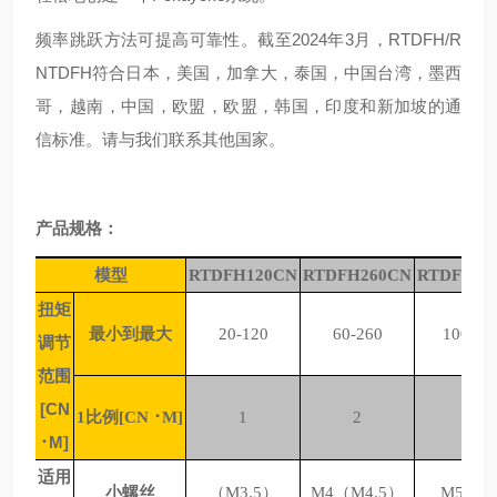
频率跳跃方法可提高可靠性。截至2024年3月，RTDFH/R
NTDFH符合日本，美国，加拿大，泰国，中国台湾，墨西
哥，越南，中国，欧盟，欧盟，韩国，印度和新加坡的通
信标准。请与我们联系其他国家。
产品规格：
模型
RTDFH120CN
RTDFH260CN
RTDFH50
扭矩
最小到最大
20-120
60-260
100-50
调节
范围
[CN
1比例[CN ･M]
1
2
5
･M]
适用
小螺丝
（M3.5）
M4（M4.5）
M5，M