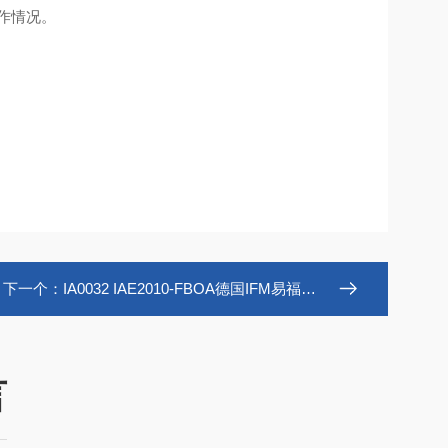
工作情况。
下一个：
IA0032 IAE2010-FBOA德国IFM易福门电感式接近开关IA0032
言