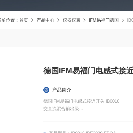
当前位置：
首页
产品中心
仪器仪表
IFM易福门德国
IB
德国IFM易福门电感式接近开
产品简介
德国IFM易福门电感式接近开关 IB0016
交直流混合输出级
两线技术
光滑的塑料外壳可防止沉积
PTB 外壳可耐受酸洗溶液