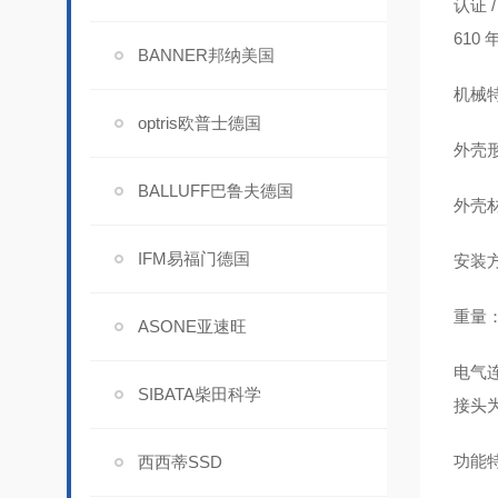
认证 
610 
BANNER邦纳美国
机械
optris欧普士德国
外壳形
BALLUFF巴鲁夫德国
外壳
IFM易福门德国
安装
重量：约
ASONE亚速旺
电气连
SIBATA柴田科学
接头为 
功能
西西蒂SSD