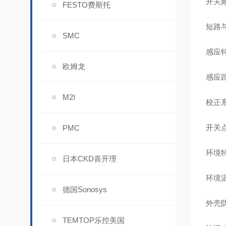
开关频
FESTO费斯托
短路
SMC
感应
欧姆龙
感应距
M2I
校正系
开关点
PMC
环境
日本CKD喜开理
环境温
德国Sonosys
外壳
TEMTOP乐控美国