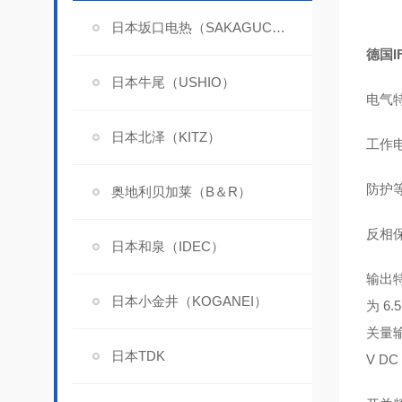
日本坂口电热（SAKAGUCHI）
德国I
日本牛尾（USHIO）
电气
日本北泽（KITZ）
工作电
防护
奥地利贝加莱（B＆R）
反相
日本和泉（IDEC）
输出特
日本小金井（KOGANEI）
为 6
关量输出
日本TDK
V DC