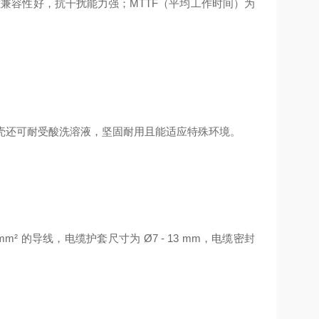
B 等认证，电磁兼容性好，抗干扰能力强；MTTF（平均工作时间）为
。
 外壳还可耐受酸洗溶液，坚固耐用且能适应特殊环境。
² 的导线，电缆护套尺寸为 Ø7 - 13 mm，电缆密封