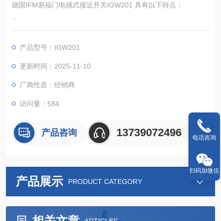
德国IFM易福门电感式接近开关IGW201 具有以下特点：
产品型号：IGW201 .
坚固耐用：采用全金属外壳，通常由不锈钢等材质制成，强度
高、耐磨损、抗腐蚀，能承受一定的机械冲击和振动，可适应恶
更新时间：2025-11-10
劣的工业环境。
厂商性质：经销商
检测精度高：利用优良的电感感应技术，能精确检测金属物体的
访问量：584
接近，低传感器容差确保了检测的可靠性，可准确判断被检测物
体的位置变化，为控制系统提供精准的位置反馈信号。
13739072496
产品咨询
电话咨询
非接触式检测：基于电磁感应原理，无需
扫码加微信
产品展示
PRODUCT CATEGORY
相关文章