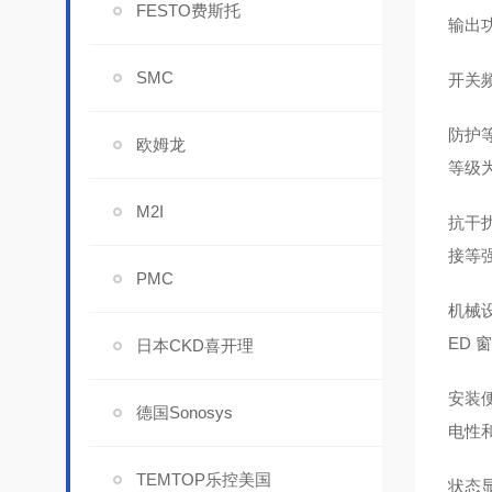
FESTO费斯托
输出
SMC
开关
防护
欧姆龙
等级为
M2I
抗干
接等
PMC
机械设
ED
日本CKD喜开理
安装便
德国Sonosys
电性
TEMTOP乐控美国
状态显