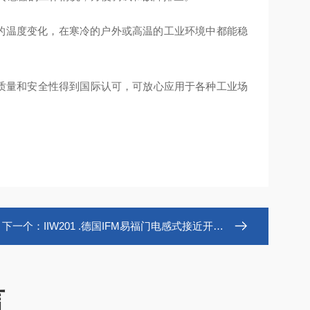
环境的温度变化，在寒冷的户外或高温的工业环境中都能稳
证等，产品质量和安全性得到国际认可，可放心应用于各种工业场
下一个：
IIW201 .德国IFM易福门电感式接近开关IIW201
言