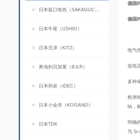
德国I
日本坂口电热（SAKAGUCHI）
德国I
日本牛尾（USHIO）
日本北泽（KITZ）
电气性
低电
奥地利贝加莱（B＆R）
多种
日本和泉（IDEC）
检测
日本小金井（KOGANEI）
响，
明确的
日本TDK
为 Sr 