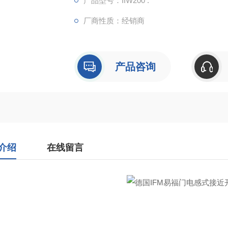
产品型号：IIW200 .
厂商性质：经销商
低电流损耗：电流损耗小于 20mA，节能且
多种保护功能：具备反相保护、短路保护和过
坏传感器。
产品咨询
检测精度高：统一感应距离：校正系数为 1
介绍
在线留言