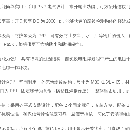
功能简单实用：采用 PNP 电气设计，常开输出功能，可方便地连接
频率高：开关频率 DC 为 2000Hz，能够快速响应被检测物体的
等级高：防护等级为 IP67，可有效防止灰尘、水、油等物质的侵入
 IP69K，能提供更可靠的防尘和防潮保护1。
扰能力强1：具有特殊的线圈结构，能免疫电阻焊过程中产生的电磁干扰
强电磁干扰环境。
计合理：坚固耐用：外壳为螺纹结构，尺寸为 M30×1.5/L = 65
 窗口为 PEI，固定螺母为黄铜（防粘性焊接涂层），整体坚固耐用，
捷：采用齐平式安装设计，配备 2 个固定螺母，安装方便。配备 1 
和抗腐蚀性，确保信号传输稳定可靠，且便于插拔，简化了安装和维
示直观：带有 4 个 90° 黄色 LED，用于显示开关状态，可直