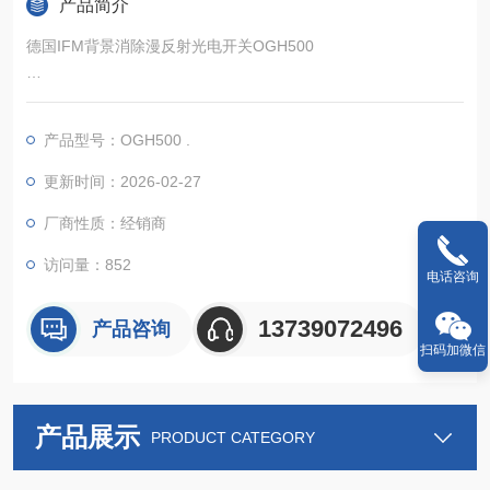
产品简介
德国IFM背景消除漫反射光电开关OGH500
产品型号：OGH500 .
背景抑制功能*：通过硬件和算法优化，可有效消除背景干扰，精
确识别目标物体，即使在复杂背景环境下也能准确检测，提升检
更新时间：2026-02-27
测精度。
厂商性质：经销商
检测距离范围广：检测距离为 15-300mm（白纸 200mm×200m
访问量：852
电话咨询
m，90% 反射），对于灰色物体（18% 反射）检测距离为 15-29
0mm，黑色物体（6% 反射）为 15-190
13739072496
产品咨询
扫码加微信
产品展示
PRODUCT CATEGORY