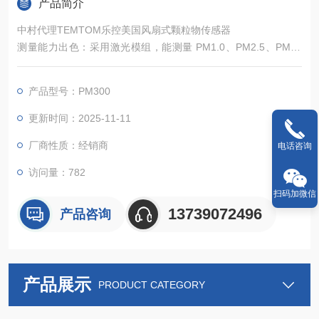
产品简介
中村代理TEMTOM乐控美国风扇式颗粒物传感器
测量能力出色：采用激光模组，能测量 PM1.0、PM2.5、PM10
等多种颗粒物的浓度，量程为 0-999μg/m³，分辨率达 1μg/m³，
在 0-100μg/m³ 范围内测量精度为 ±10μg/m³，取样时间小于 1.5
产品型号：PM300
S，可快速、精确地提供颗粒物浓度数据。
体积小易集成：有多种产品尺寸可选，配备嵌入式接口，方便在
更新时间：2025-11-11
多种场
厂商性质：经销商
电话咨询
访问量：782
扫码加微信
13739072496
产品咨询
产品展示
PRODUCT CATEGORY