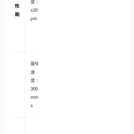
度：
缀）
性
±20
精度
能
μm
可达
±0.0
2m
m
支持
最快
梯形
速
加减
度：
速曲
300
线，
mm/
减少
s
冲击
垂直
负