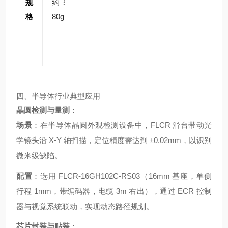
规
约 5
人手
格
80g
臂末
端执
行器
四、半导体行业典型应用
晶圆检测与量测
：
场景
：在半导体晶圆外观检测设备中，FLCR 滑台带动光
学镜头沿 X-Y 轴扫描，定位精度需达到 ±0.02mm，以识别
微米级缺陷。
配置
：选用 FLCR-16GH102C-RS03（16mm 基座，单侧
行程 1mm，带编码器，电缆 3m 右出），通过 ECR 控制
器与视觉系统联动，实现动态路径规划。
芯片封装与贴装
：