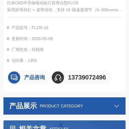
日本CKD半导体电动执行器滑台型FLCR
采用滚珠丝杠 + 皮带传动，支持 16 级速度调节（5~300mm/s）
和 10 级位置细分，可满足半导体晶圆微米级定位需求（如检测
设备中传感器的精密移动）。
产品型号：FLCR-16
搭配 ECR 控制器时，支持实时扭矩监控，可通过 IO-Link 远程调
整参数，避免过载损伤工件。
更新时间：2026-05-08
厂商性质：经销商
访问量：1350
13739072496
产品咨询
产品展示
PRODUCT CATEGORY
相关文章