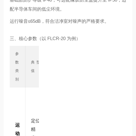
配半导体车间的低尘环境。
运行噪音≤65dB，符合洁净室对噪声的严格要求。
三、核心参数（以 FLCR-20 为例）
参
数
典型
说明
类
值
别
带编
码器
款
定位
（C
运
精
后
动