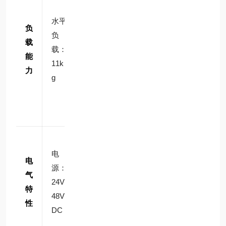
载：
水平
负
3kg
负
载
（带
载：
能
制动
11k
力
时可
g
保持
位
置）
功耗
电
≤50
电
源：
W，
气
24V/
支持
特
48V
宽电
性
DC
压输
入