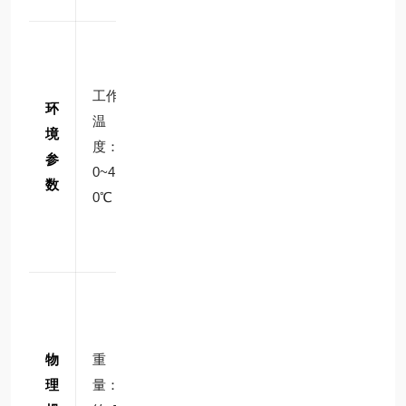
湿
度：
工作
35%
环
温
~8
境
度：
0%
参
0~4
RH
数
0℃
（无
冷
凝）
轻量
化设
计，
物
重
适配
理
量：
机器