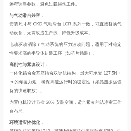
远程调整参数，避免过载损伤工件。
与气动滑台兼容
：
安装尺寸与 CKD 气动滑台 LCR 系列一致，可直接替换气
动设备，无需改造生产线，降低升级成本。
电动驱动消除了气动系统的压力波动问题，适用于对稳定
性要求高的半导体封装工序（如芯片贴装）。
高刚性与紧凑设计
：
一体化铝合金基座结合双导轨结构，最大可承受 127.5N・
m 的倾覆力矩，确保高速运行时的稳定性（如晶圆搬运设
备的快速取放）。
内置电机设计节省 30% 安装空间，适合紧凑的洁净室工作
台布局。
环境适应性优化
：
基础款防护等级 IP40，可选配橡胶防尘盖提升至 IP50，适