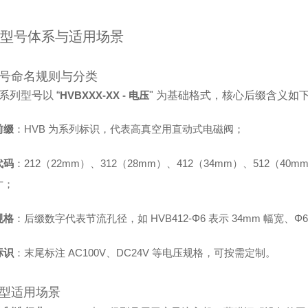
型号体系与适用场景
 型号命名规则与分类
 系列型号以 “
HVBXXX-XX - 电压
" 为基础格式，核心后缀含义如
前缀
：HVB 为系列标识，代表高真空用直动式电磁阀；
代码
：212（22mm）、312（28mm）、412（34mm）、512（40
寸；
规格
：后缀数字代表节流孔径，如 HVB412-Φ6 表示 34mm 幅宽、Φ
标识
：末尾标注 AC100V、DC24V 等电压规格，可按需定制。
 典型适用场景