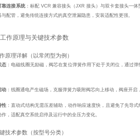
可靠连接系统
：标配 VCR 兼容接头（JXR 接头）与双卡套接头
器与配管，避免传统连接方式的真空泄漏隐患，安装适配性更强。
工作原理与关键技术参数
 工作原理详解（以常闭型为例）
状态
：电磁线圈无励磁，阀芯在复位弹簧作用下处于关闭位，通过弹
；
启动
：线圈通电产生磁场，克服弹簧力吸附阀芯向上移动，阀座开启
特性
：直动式结构无需压差辅助，动作响应速度快，且避免了先导式结构的
动作，适配真空系统启停及运行中的全压力变化。
 关键技术参数（按型号分类）