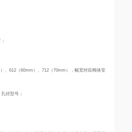
下：
mm）、612（60mm）、712（70mm），幅宽对应阀体安
6 孔径型号；