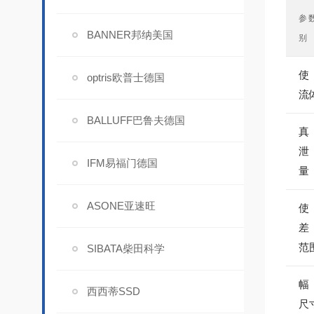
参
BANNER邦纳美国
别
使
optris欧普士德国
流
BALLUFF巴鲁夫德国
真
泄
IFM易福门德国
量
ASONE亚速旺
使
差
范
SIBATA柴田科学
幅
西西蒂SSD
尺