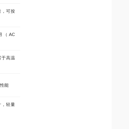
量，可按
通用（AC
露于高温
性能
计，轻量