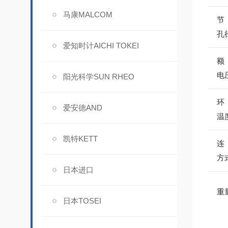
马康MALCOM
节
孔
爱知时计AICHI TOKEI
额
电
阳光科学SUN RHEO
环
爱安德AND
温
凯特KETT
连
方
日本进口
重
日本TOSEI