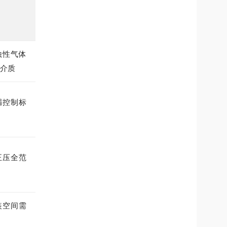
蚀性气体
介质
漏控制标
正压全范
装空间需