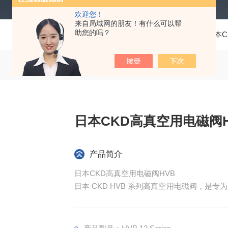
欢迎您！
来自局域网的朋友！有什么可以帮
助您的吗？
当前位置：
首页
产品中心
仪器仪表
日本C
日本CKD高真空用电磁阀H
产品简介
日本CKD高真空用电磁阀HVB
日本 CKD HVB 系列高真空用电磁阀，是
势在于1×10⁻⁹Pa・㎥/s 以下的超低泄
制造、二次电池生产等精密工业场景的核心控