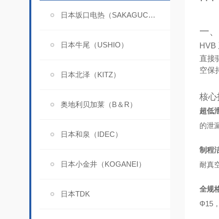
日本坂口电热（SAKAGUCHI）
一、
日本牛尾（USHIO）
HVB
直接
空保
日本北泽（KITZ）
核心
奥地利贝加莱（B＆R）
超低
的泄
日本和泉（IDEC）
制程
日本小金井（KOGANEI）
耐真
全规
日本TDK
Φ1