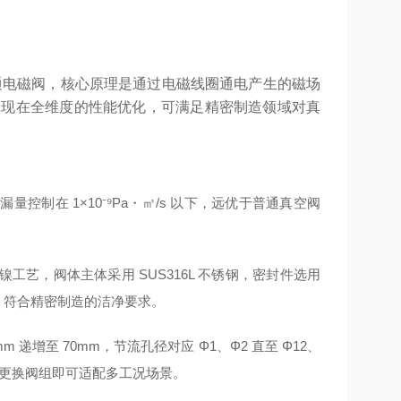
 通电磁阀，核心原理是通过电磁线圈通电产生的磁场
 体现在全维度的性能优化，可满足精密制造领域对真
制在 1×10⁻⁹Pa・㎥/s 以下，远优于普通真空阀
艺，阀体主体采用 SUS316L 不锈钢，密封件选用
片，符合精密制造的洁净要求。
22mm 递增至 70mm，节流孔径对应 Φ1、Φ2 直至 Φ12、
需更换阀组即可适配多工况场景。