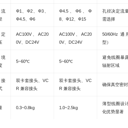
流
Φ1、Φ2、Φ3、
Φ4.5、Φ6、Φ
孔径决定流
径
Φ4.5、Φ6
8、Φ12、Φ15
需选择
定
AC100V、AC20
AC100V、AC20
50/60Hz 
压
0V、DC24V
0V、DC24V
型）
境
避免线圈暴
5~60℃
5~60℃
度
辐射区域
接
双卡套接头、VC
双卡套接头、VC
确保真空密封
式
R 兼容接头
R 兼容接头
薄型线圈设
量
0.3~0.8kg
1.0~2.5kg
化优势显著