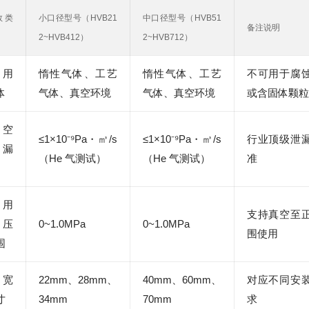
数类
小口径型号（HVB21
中口径型号（HVB51
备注说明
2~HVB412）
2~HVB712）
用
惰性气体、工艺
惰性气体、工艺
不可用于腐
体
气体、真空环境
气体、真空环境
或含固体颗粒
空
≤1×10⁻⁹Pa・㎥/s
≤1×10⁻⁹Pa・㎥/s
行业顶级泄
漏
（He 气测试）
（He 气测试）
准
用
支持真空至
压
0~1.0MPa
0~1.0MPa
围使用
围
宽
22mm、28mm、
40mm、60mm、
对应不同安
寸
34mm
70mm
求