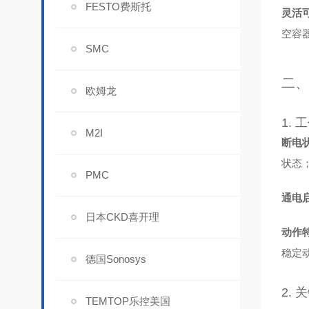
FESTO费斯托
灵活
空容
SMC
二、
欧姆龙
1.
M2I
断电
状态
PMC
通电
日本CKD喜开理
动作
稳定
德国Sonosys
2.
TEMTOP乐控美国