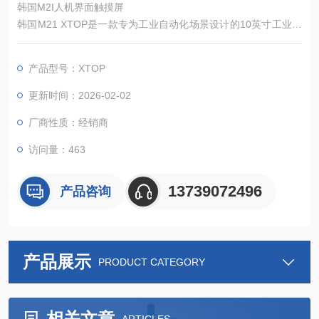
韩国M2I人机界面触摸屏
韩国M21 XTOP是一款专为工业自动化场景设计的10英寸工业级
人机界面触摸屏，依托高兼容性、高稳定性、便捷操作的核心优
势，搭配工业级防护与精准触控性能，成为工业自动化系统中人
产品型号：XTOP
机交互的优选终端。其标准化设计便于快速集成，严苛的品质管
控适配复杂工业工况，既能满足各类自动化设备的参数监控、指
更新时间：2026-02-02
令下发需求，又能降低操作与维护成本。
厂商性质：经销商
访问量：463
13739072496
产品咨询
产品展示
PRODUCT CATEGORY
相关文章