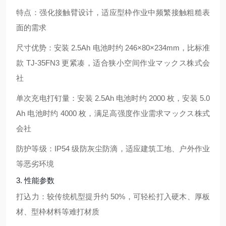
特点：强化接触臂设计，适应型枠作业中频繁接触粗糙表
面的需求
尺寸优势：安装 2.5Ah 电池时约 246×80×234mm，比标准
款 TJ-35FN3 更紧凑，适合狭小空间作业
マックス株式会
社
单次充电打钉量：安装 2.5Ah 电池时约 2000 枚，安装 5.0
Ah 电池时约 4000 枚，满足高强度作业需求
マックス株式
会社
防护等级：IP54 级防灰尘防滴，适应建筑工地、户外作业
等恶劣环境
3. 性能参数
打込力：较传统机型提升约 50%，可轻松打入硬木、厚板
材、型枠材料等难打材质