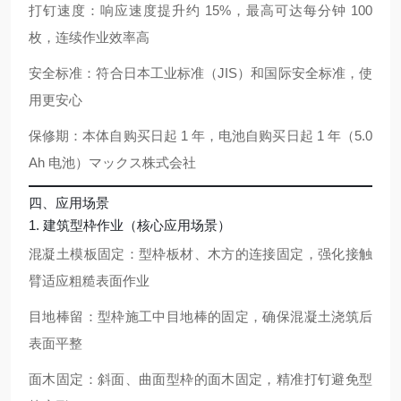
打钉速度：响应速度提升约 15%，最高可达每分钟 100
枚，连续作业效率高
安全标准：符合日本工业标准（JIS）和国际安全标准，使
用更安心
保修期：本体自购买日起 1 年，电池自购买日起 1 年（5.0
Ah 电池）
マックス株式会社
四、应用场景
1. 建筑型枠作业（核心应用场景）
混凝土模板固定：型枠板材、木方的连接固定，强化接触
臂适应粗糙表面作业
目地棒留：型枠施工中目地棒的固定，确保混凝土浇筑后
表面平整
面木固定：斜面、曲面型枠的面木固定，精准打钉避免型