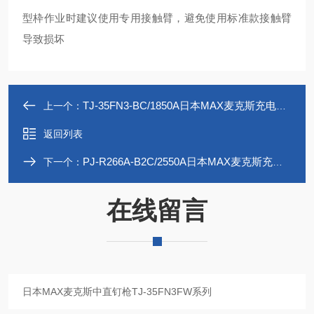
型枠作业时建议使用专用接触臂，避免使用标准款接触臂
导致损坏
TJ-35FN3-BC/1850A日本MAX麦克斯充电式中直钉枪TJ-35FN3系列
上一个：
返回列表
PJ-R266A-B2C/2550A日本MAX麦克斯充电式电锤PJ-R266A系列
下一个：
在线留言