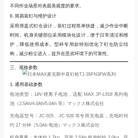
不同作业场景对表面美观度的要求。
8. 简易装钉与维护设计
采用滑盖式钉仓设计，装钉过程简单快捷，减少作业中断
时间。机身关键部位采用模块化设计，便于日常清洁和维
护，降低使用成本。型枠专用款特别优化了钉仓防尘结
构，减少粉尘进入，提升在恶劣环境下的可靠性。
三、规格参数
1. 通用基础参数
电池类型：18V 锂离子电池，适配 MAX JP-L918 系列电
池（2.5Ah/4.0Ah/5.0Ah 等）
マックス株式会社
充电器型号：JC-925、JC-928 等专用充电器，充电时间
约 27 分钟（5.0Ah 电池）
マックス株式会社
机身重量：本体约 1.7kg，安装 2.5Ah 电池时约 2.0kg，安