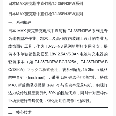
日本MAX麦克斯中直钉枪TJ-35FN3FW系列
日本MAX麦克斯中直钉枪TJ-35FN3FW系列
一、系列概述
日本 MAX 麦克斯充电式中直钉枪 TJ-35FN3FW 系列是专
为建筑型枠作业、粗木工及高强度内装施工设计的专业无
线饰面钉工具，作为 TJ-35FN3 系列的型枠专用分支，提
供本体单独销售及搭配 18V 2.5Ah/5.0Ah 电池与充电器的
套装版本（如 TJ-35FN3FW-BC/1825A、TJ-35FN3FW-B
C/1850A）
マックス株式会社
。该系列适配 15-35mm 规格
的中直钉（finish nail），采用 18V 锂离子电池供电，搭载
MAX 新反動吸収機構 (PAT.P) 与高功率无刷电机，实现打
込力较传统机型提升约 50% 的性能飞跃，同时针对型枠作
业场景进行专属优化，强化耐用性与作业适应性。
二、核心技术