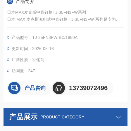
产品简介
日本MAX麦克斯中直钉枪TJ-35FN3FW系列
日本 MAX 麦克斯充电式中直钉枪 TJ-35FN3FW 系列是专为建筑
型枠作业设计的专业无线饰面钉工具，适配 15-35mm 规格的中
直钉，采用 18V 锂离子电池供电，搭配新反動吸収機構 (PAT.P)
产品型号：TJ-35FN3FW-BC/1850A
与高功率无刷电机，实现打込力较传统机型提升约 50% 的性能飞
跃。
更新时间：2026-05-16
厂商性质：经销商
访问量：247
13739072496
产品咨询
产品展示
PRODUCT CATEGORY