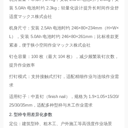
装 5.0Ah 电池时约 2.3kg；轻量化设计提升长时间作业舒
适度
マックス株式会社
机身尺寸：安装 2.5Ah 电池时约 246×80×234mm（H×W×
L），安装 5.0Ah 电池时约 246×80×261mm；比标准款更
紧凑，便于狭小空间作业
マックス株式会社
钉仓容量：100 枚（最大 104 枚），减少频繁装钉次数，
提升作业效率
打钉模式：支持接触式打钉，适配精细作业与连续作业需
求
适用钉子：中直钉（finish nail），规格为 1.9×1.05×15/20/
25/30/35mm，适配多种型枠与木工作业需求
2. 型枠专用差异化参数
定位：建筑型枠、粗木工、户外施工等高强度作业场景