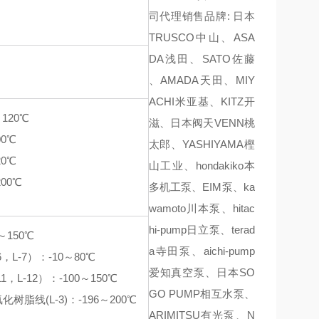
司代理销售品牌: 日本
TRUSCO中山、ASA
DA浅田、SATO佐藤
、AMADA天田、MIY
ACHI米亚基、KITZ开
～120℃
滋、日本阀天VENN桃
00℃
太郎、YASHIYAMA樫
20℃
山工业、hondakiko本
200℃
多机工泵、EIM泵、ka
wamoto川本泵、hitac
hi-pump日立泵、terad
～150℃
a寺田泵、aichi-pump
，L-7）：-10～80℃
爱知真空泵、日本SO
，L-12）：-100～150℃
GO PUMP相互水泵、
树脂线(L-3)：-196～200℃
ARIMITSU有光泵、N