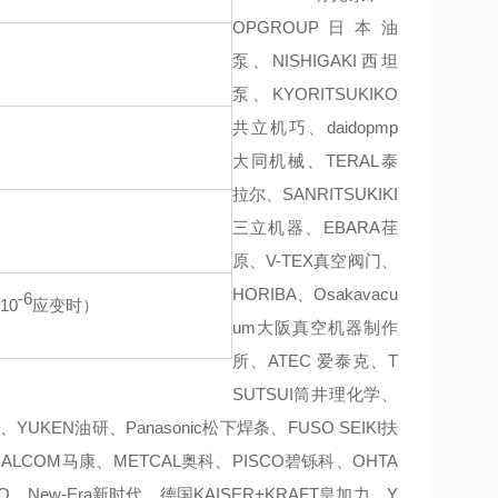
OPGROUP日本油
泵、NISHIGAKI西坦
泵、KYORITSUKIKO
共立机巧、daidopmp
大同机械、TERAL泰
拉尔、SANRITSUKIKI
三立机器、EBARA荏
原、V-TEX真空阀门、
HORIBA、Osakavacu
-6
10
应变时）
um大阪真空机器制作
所、ATEC 爱泰克、T
SUTSUI筒井理化学、
YUKEN油研、Panasonic松下焊条、FUSO SEIKI扶
ALCOM马康、METCAL奥科、PISCO碧铄科、OHTA
、New-Era新时代、德国KAISER+KRAFT皇加力、Y