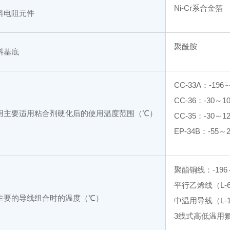
Ni-Cr系合金箔
料电阻元件
聚酰胺
料基底
CC-33A：-196
CC-36：-30～1
用主要适用粘合剂硬化后的使用温度范围（℃）
CC-35：-30～1
EP-34B：-55～
聚酯铜线：-196
平行乙烯线（L-6
主要的导线组合时的温度（℃）
中温用导线（L-11
3线式高低温用氟化