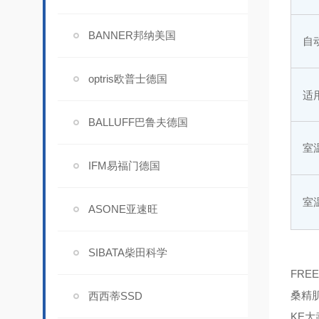
BANNER邦纳美国
自
optris欧普士德国
适
BALLUFF巴鲁夫德国
室
IFM易福门德国
室
ASONE亚速旺
SIBATA柴田科学
FRE
桑精肌
西西蒂SSD
KE大