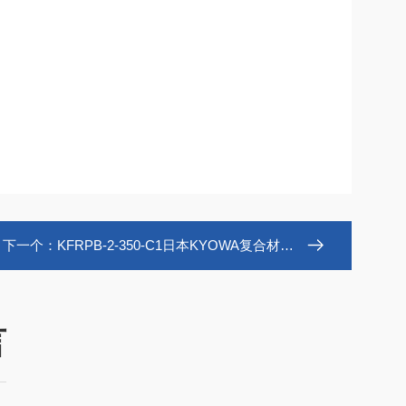
下一个：
KFRPB-2-350-C1日本KYOWA复合材料用箔式应变片
言