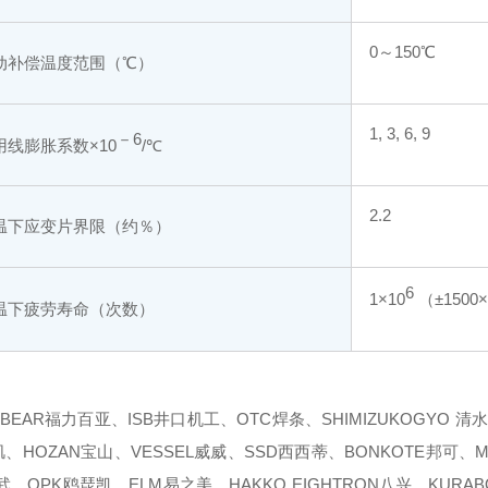
0～150℃
动补偿温度范围（℃）
1, 3, 6, 9
－6
用线膨胀系数×10
/℃
2.2
温下应变片界限（约％）
6
1×10
（±1500×
温下疲劳寿命（次数）
EBEAR福力百亚、ISB井口机工、OTC焊条、SHIMIZUKOGYO 清水、
、HOZAN宝山、VESSEL威威、SSD西西蒂、BONKOTE邦可、M
武、OPK鸥琵凯、ELM易之美、HAKKO EIGHTRON八兴、KURABO