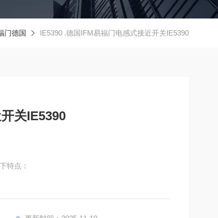
易福门德国
IE5390 .德国IFM易福门电感式接近开关IE5390
关IE5390
以下特点：
Sr为1.5±10% mm，可在0到1.2mm的工作距离