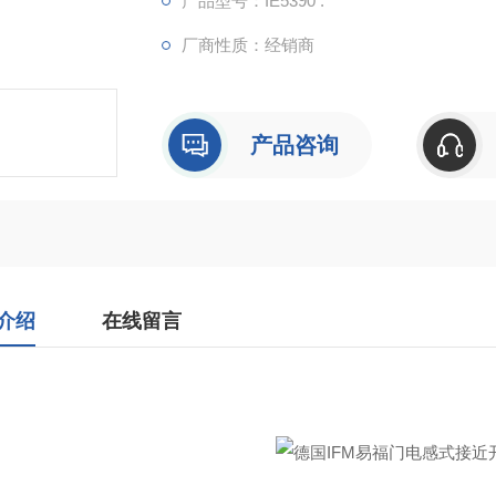
产品型号：IE5390 .
内可靠检测物体。校正系数k=1，对钢、不
厂商性质：经销商
范围，不受金属种类影响。
电气特性优良：工作电压为10到30VDC，电
输出最大电压
产品咨询
介绍
在线留言