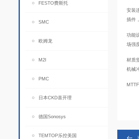
FESTO费斯托
安装
插件
SMC
功能
欧姆龙
场强
M2I
材质坚
机械
PMC
MT
日本CKD喜开理
德国Sonosys
TEMTOP乐控美国