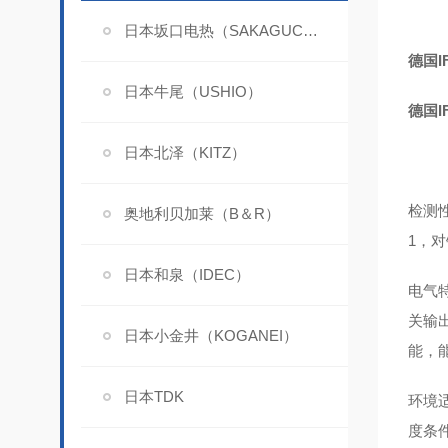
日本坂口电热（SAKAGUCHI）
德国I
日本牛尾（USHIO）
德国I
日本北泽（KITZ）
检测性
奥地利贝加莱（B＆R）
1，
日本和泉（IDEC）
电气特
关输
日本小金井（KOGANEI）
能，
日本TDK
环境适
度条