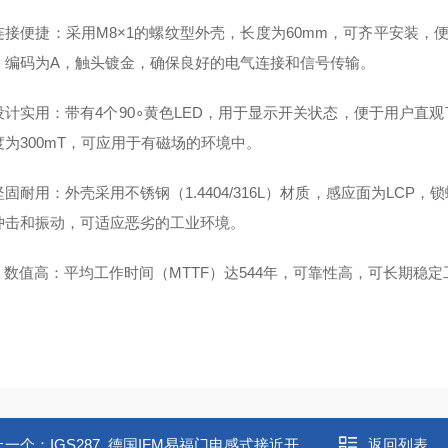
连接便捷：采用M8×1的螺纹型外壳，长度为60mm，可齐平安装，
，编码为A，触头镀金，确保良好的电气连接和信号传输。
设计实用：带有4个90∘黄色LED，用于显示开关状态，便于用户直
度为300mT，可应用于有磁场的环境中。
固耐用：外壳采用不锈钢（1.4404/316L）材质，感应面为LC
冲击和振动，可适应恶劣的工业环境。
TF 数值高：平均工作时间（MTTF）达544年，可靠性高，可长期
上一个：
IGS287 .德国IFM易福门电感式接近开关IGS287
返回列表