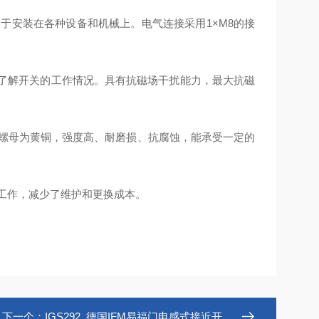
便于安装在各种设备和机械上。电气连接采用1×M8的接
观了解开关的工作情况。具有抗磁场干扰能力，最大抗磁
P，锁螺母为黄铜，强度高、耐磨损、抗腐蚀，能承受一定的
稳定工作，减少了维护和更换成本。
下一个：
IGS292 .德国IFM易福门电感式接近开关IGS292