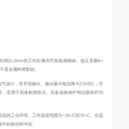
可在0到1.2mm的工作距离内可靠检测物体。校正系数k=
，不受金属种类影响。
P电气设计，常开型输出。输出最大电压降为2.5VDC，开
测信号，适用于高速检测场合。具备短路保护和过载保护功
恶劣的工业环境。工作温度范围为−25∘C到70∘C，在温
境中的振动和冲击。