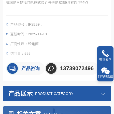
德国IFM易福门电感式接近开关IFS259具有以下特点：
产品型号：IFS259 .
电气性能稳定：工作电压为 10-30V DC，能适配多种直流电源。
采用 NPN 常开输出方式，输出信号可方便地与各类控制器连
更新时间：2025-11-10
接。具备反向极性保护、短路保护和过载保护功能，能有效保护
厂商性质：经销商
开关在电路异常时不受损坏。
访问量：585
检测精度高：感应距离为 7mm，实际感应距离 Sr 为 7±10% m
电话咨询
m，检测精度较高。对钢、不锈钢、黄铜、铝、铜等不
13739072496
产品咨询
扫码加微信
产品展示
PRODUCT CATEGORY
相关文章