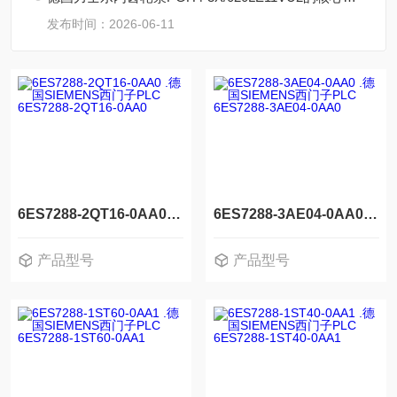
发布时间：2026-06-11
6ES7288-2QT16-0AA0 .德国SIEMENS西门子PLC 6ES7288-2QT16-0AA0
6ES7288-3AE04-0AA0 .德国SIEMENS西门子PLC 6ES7288-3AE04-0AA0
产品型号
产品型号
6ES7288-2QT16-0AA0 .
6ES7288-3AE04-0AA0 .