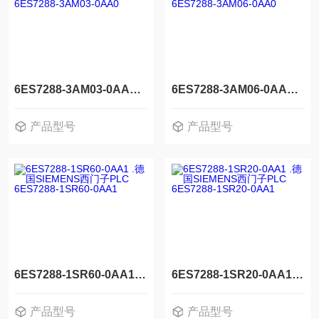
6ES7288-3AM03-0AA0 .德国SIEMENS西门子PLC 6ES7288-3AM03-0AA0
6ES7288-3AM06-0AA0 .德国SIEMENS西门子PLC 6ES7288-3AM06-0AA0
产品型号
产品型号
6ES7288-3AM03-0AA0 .
6ES7288-3AM06-0AA0 .
6ES7288-1SR60-0AA1 .德国SIEMENS西门子PLC 6ES7288-1SR60-0AA1
6ES7288-1SR20-0AA1 .德国SIEMENS西门子PLC 6ES7288-1SR20-0AA1
产品型号
产品型号