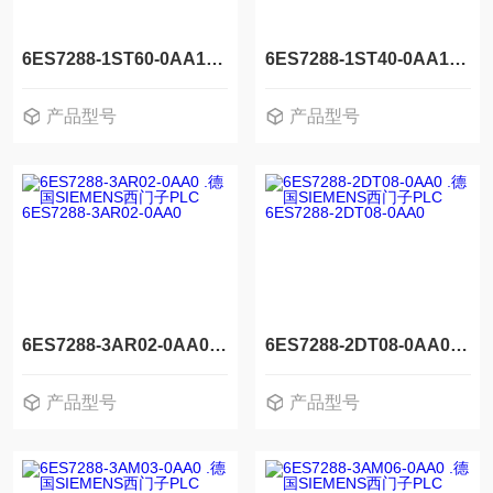
6ES7288-1ST60-0AA1 .德国SIEMENS西门子PLC 6ES7288-1ST60-0AA1
6ES7288-1ST40-0AA1 .德国SIEMENS西门子PLC 6ES7288-1ST40-0AA1
产品型号
产品型号
6ES7288-1ST60-0AA1 .
6ES7288-1ST40-0AA1 .
6ES7288-3AR02-0AA0 .德国SIEMENS西门子PLC 6ES7288-3AR02-0AA0
6ES7288-2DT08-0AA0 .德国SIEMENS西门子PLC 6ES7288-2DT08-0AA0
产品型号
产品型号
6ES7288-3AR02-0AA0 .
6ES7288-2DT08-0AA0 .